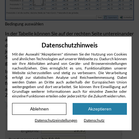
Bedingung auswählen
In der Tabelle können Sie auf der rechten Seite untereinander
aufgereiht die Preisstellen 1-8 erkennen. Jeweils seitlich zu
Datenschutz­hinweis
diesen haben Sie die Auswahl über die Bedingung die zu den
jeweiligen Preisstellen erfolgen soll. Die Bedingung stellen
Mit der Auswahl "Akzeptieren" stimmen Sie der Nutzung von Cookies
Sie auf in dem Sie zunächst den Picker und dann die
und ähnlichen Technologien auf unserer Webseite zu. Dadurch können
gewünschte Bedingung auswählen.
wir Ihre Aktivitäten anhand von Geräte- und Browsereinstellungen
nachvollziehen. Dies ermöglicht es uns, Funktionalitäten unserer
In der unteren Schaltfläche können Sie, neben den üblichen
Website sicherzustellen und stetig zu verbessern. Die Verarbeitung
Symbolen „Speichern“ und „Schließen“, das Symbol „Test“
erfolgt zur statistischen Analyse und Reichweitenmessung. Dabei
werden Daten an Dritte auch außerhalb der Europäischen Union
finden. Mit diesem können Sie ausprobieren, wie sich Ihre
weitergegeben und dort verarbeitet. Sie können Ihre Einwilligung auf
ausgewählten Bedingungen auf den bestimmten
Grundlage weiterer Informationen auch für einzelne Zwecke oder
Zahlenbereich auswirken.
einzelne Funktionen erteilen oder jederzeit für die Zukunft widerrufen.
Ablehnen
Akzeptieren
Datenschutz­einstellungen
Datenschutz