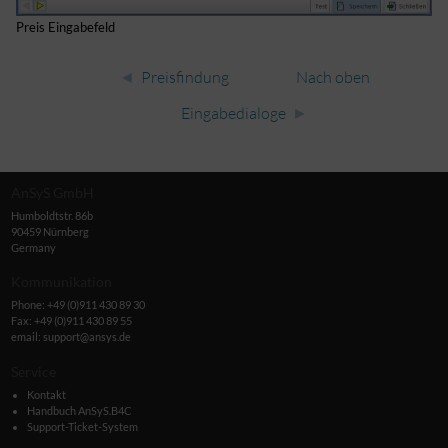
Preis Eingabefeld
Preisfindung
Nach oben
Eingabedialoge
AnSyS GmbH
Humboldtstr. 86b
90459 Nürnberg
Germany
Kommunikation
Phone:
+49 (0)911 430 89 30
Fax: +49 (0)911 430 89 55
email:
support@ansys.de
Service
Kontakt
Handbuch AnSyS.B4C
Support-Ticket-System